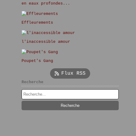
en eaux profondes...
Effleurements
l'inaccessible amour
Poupet's Gang
Flux RSS
Recherche