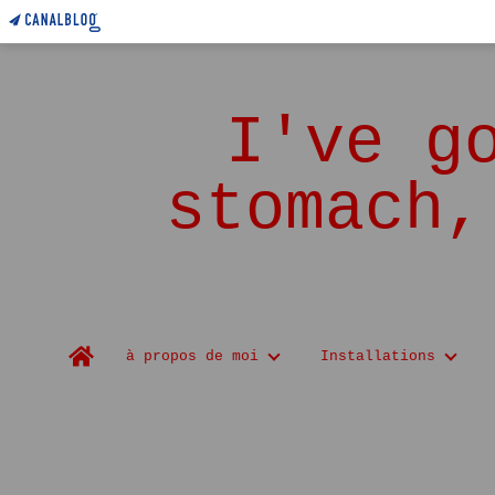
I've g
stomach,
Home
à propos de moi
Installations