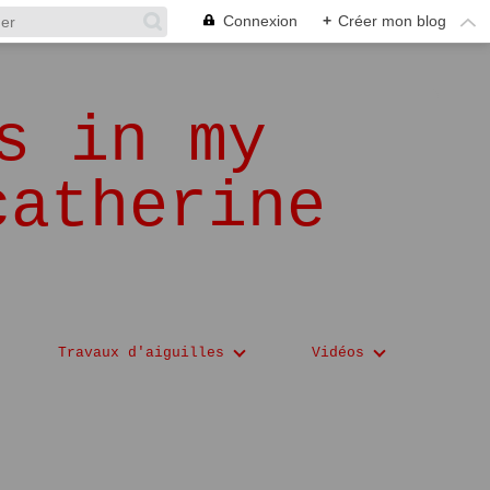
Connexion
+
Créer mon blog
s in my
catherine
Travaux d'aiguilles
Vidéos