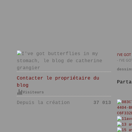
I'VE GO
- I'VE 
dessin
Contacter le propriétaire du
Parta
blog
Visiteurs
Depuis la création
37 013