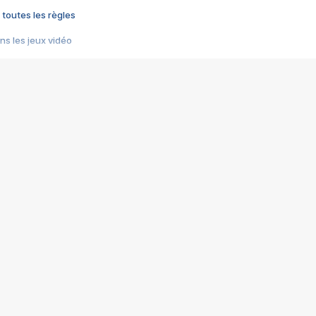
 toutes les règles
s les jeux vidéo
us choquant de Rockstar ? - Le scandale BULLY
e plus moche de Steam
du RÊVE tourne au CAUCHEMAR
pendant 8 heures
it… à tort
umiliés par un jeu vidéo
ire - Final Fantasy 8
ti un empire - Age of Empires
story DOFUS
tard, il crée l'un des pires jeux de tous les temps, MindsEye.