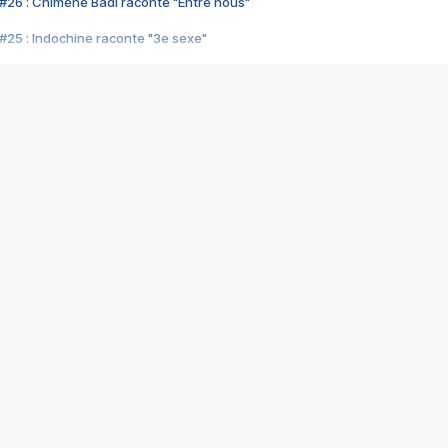
#26 : Chimène Badi raconte "Entre nous"
#25 : Indochine raconte "3e sexe"
#24 : Zaho raconte "C'est chelou"
#23 : Patrick Bruel raconte "Au café des délices"
#22 : Kyo raconte "Le chemin"
#21 : Nolwenn Leroy raconte "Cassé"
#20 : Patrick Hernandez raconte "Born to be alive"
#19 : Lorie raconte "Près de moi"
#18 : Michael Jones raconte "A nos actes manqués" (avec Jean-Jacque
#17 : Khaled raconte "Aïcha"
#16 : Corneille raconte "Parce qu'on vient de loin"
#15 : Indochine raconte "L'aventurier"
14 : Lorie raconte "Sur un air latino"