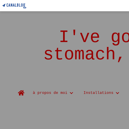
I've g
stomach,
Home
à propos de moi
Installations