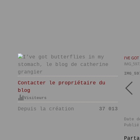
I'VE GO
IMG_597
IMG_59
Contacter le propriétaire du
blog
Visiteurs
Depuis la création
37 013
Date d
Publié
Parta