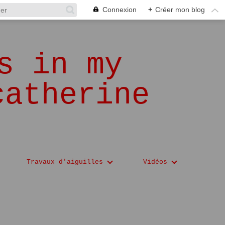
Connexion
+
Créer mon blog
s in my
catherine
Travaux d'aiguilles
Vidéos