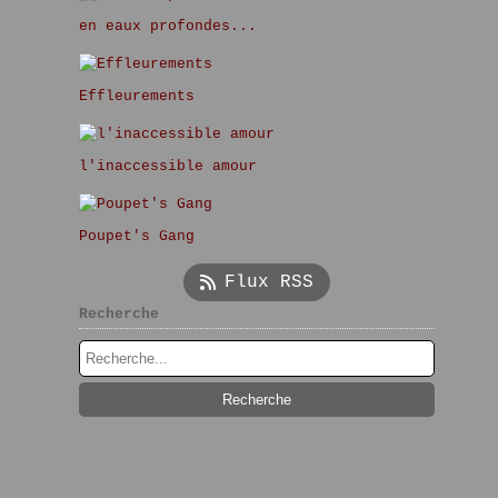
en eaux profondes...
Effleurements
l'inaccessible amour
Poupet's Gang
Flux RSS
Recherche