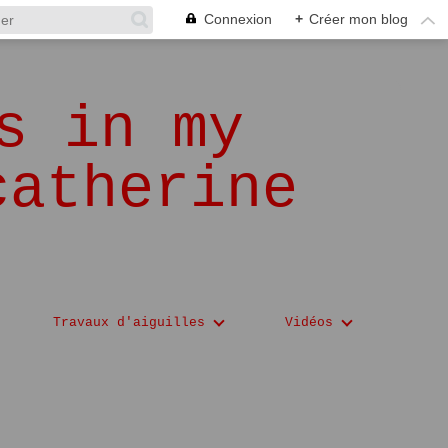
Connexion
+
Créer mon blog
s in my
catherine
Travaux d'aiguilles
Vidéos