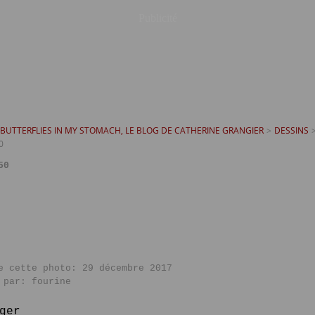
Publicité
T BUTTERFLIES IN MY STOMACH, LE BLOG DE CATHERINE GRANGIER
>
DESSINS
0
50
e cette photo: 29 décembre 2017
 par: fourine
ger