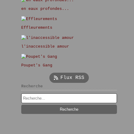
en eaux profondes...
Effleurements
l'inaccessible amour
Poupet's Gang
Flux RSS
Recherche