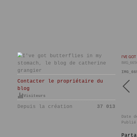
I'VE GO
IMG_665
IMG_66
Contacter le propriétaire du
blog
Visiteurs
Depuis la création
37 013
Date d
Publié
Parta