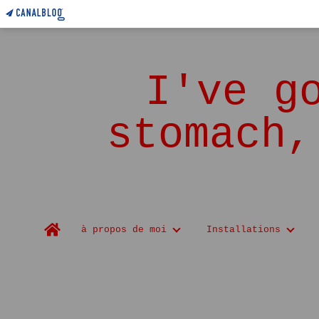
I've g
stomach,
Home
à propos de moi
Installations