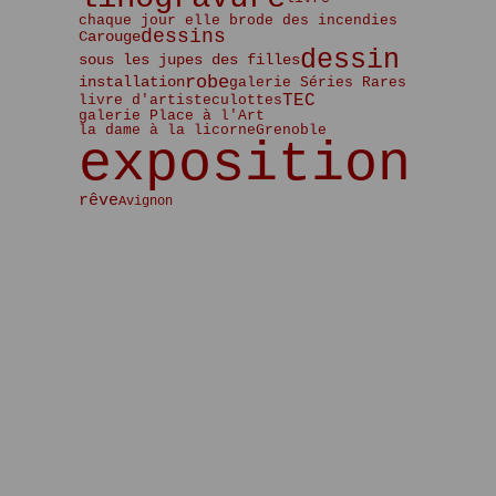
Janvier
Février
Mars
Avril
Mai
Mai
(5)
(2)
(2)
(3)
(3)
(5)
chaque jour elle brode des incendies
Janvier
Février
Mars
Avril
Avril
(6)
(2)
(4)
(4)
(1)
dessins
Carouge
Janvier
Février
Mars
Mars
(5)
(2)
(3)
(3)
dessin
sous les jupes des filles
Janvier
Février
Février
(5)
(2)
(1)
robe
installation
galerie Séries Rares
Janvier
(4)
TEC
livre d'artiste
culottes
galerie Place à l'Art
la dame à la licorne
Grenoble
exposition
rêve
Avignon