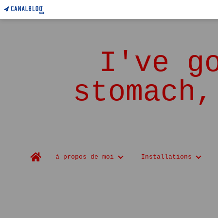
I've g
stomach,
Home
à propos de moi
Installations