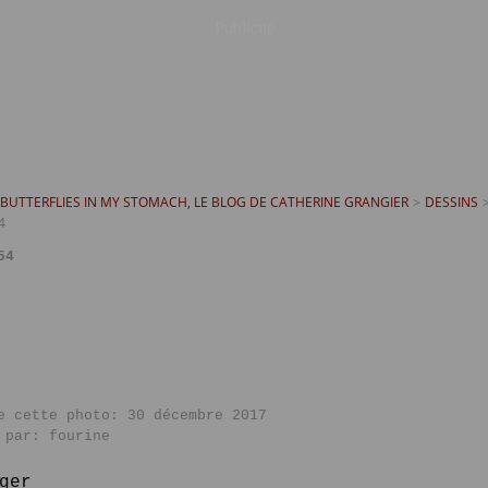
Publicité
T BUTTERFLIES IN MY STOMACH, LE BLOG DE CATHERINE GRANGIER
>
DESSINS
4
54
e cette photo: 30 décembre 2017
 par: fourine
ger