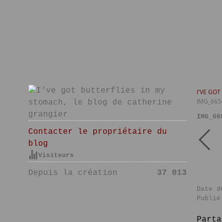
I'VE GO
IMG_665
IMG_66
Contacter le propriétaire du
blog
Visiteurs
Depuis la création
37 013
Date d
Publié
Parta