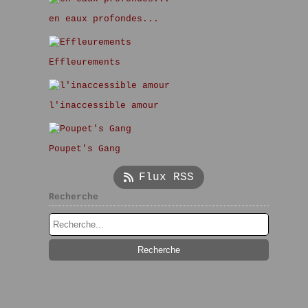
en eaux profondes...
Effleurements
l'inaccessible amour
Poupet's Gang
Flux RSS
Recherche