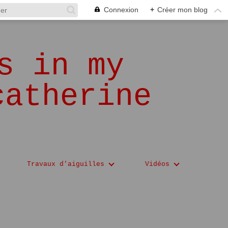
Connexion
+
Créer mon blog
s in my
catherine
Travaux d'aiguilles
Vidéos