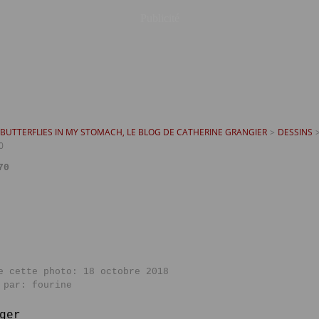
Publicité
T BUTTERFLIES IN MY STOMACH, LE BLOG DE CATHERINE GRANGIER
>
DESSINS
0
70
e cette photo: 18 octobre 2018
 par: fourine
ger