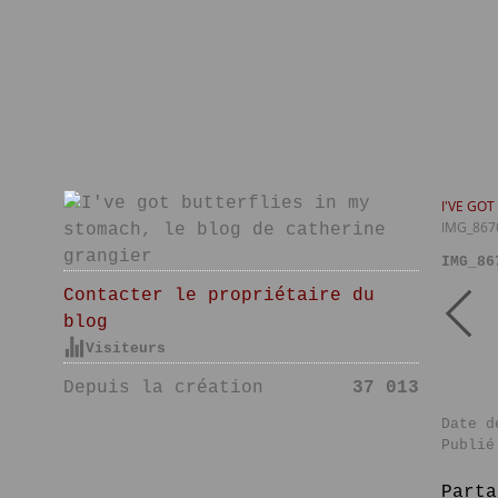
I'VE GO
IMG_867
IMG_86
Contacter le propriétaire du
blog
Visiteurs
Depuis la création
37 013
Date d
Publié
Parta