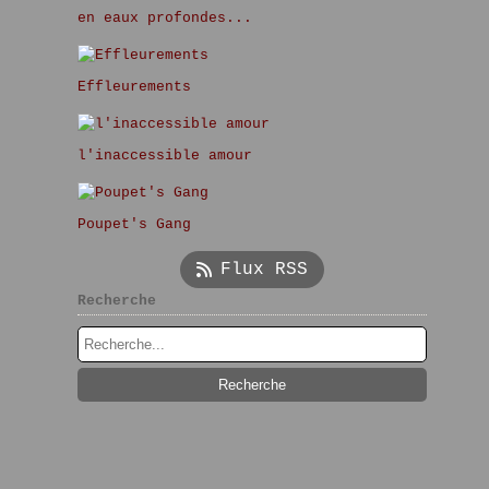
en eaux profondes...
Effleurements
l'inaccessible amour
Poupet's Gang
Flux RSS
Recherche