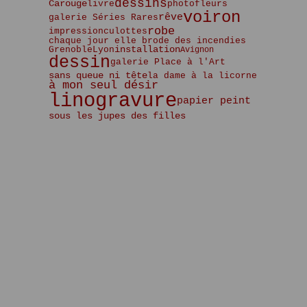
Janvier
Février
Mars
Avril
Mai
Mai
(5)
(2)
(2)
(3)
(3)
(5)
dessins
Carouge
livre
photo
fleurs
Janvier
Février
Mars
Avril
Avril
(6)
(2)
(4)
(4)
(1)
voiron
rêve
galerie Séries Rares
Janvier
Février
Mars
Mars
(5)
(2)
(3)
(3)
robe
impression
culottes
Janvier
Février
Février
(5)
(2)
(1)
chaque jour elle brode des incendies
Lyon
installation
Grenoble
Avignon
Janvier
(4)
dessin
galerie Place à l'Art
sans queue ni tête
la dame à la licorne
à mon seul désir
linogravure
papier peint
sous les jupes des filles