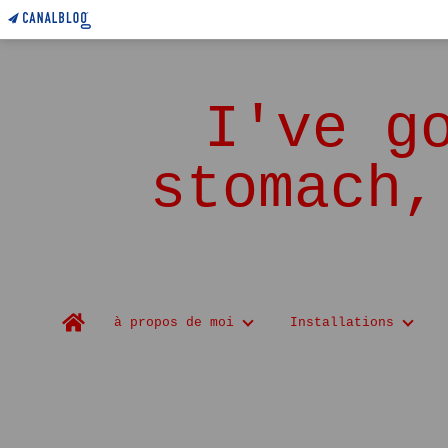
I've g
stomach,
Home
à propos de moi
Installations