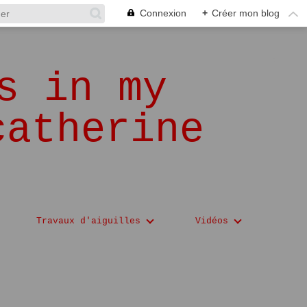
Connexion
+
Créer mon blog
s in my
catherine
Travaux d'aiguilles
Vidéos