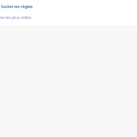
 toutes les règles
s les jeux vidéo
us choquant de Rockstar ? - Le scandale BULLY
e plus moche de Steam
du RÊVE tourne au CAUCHEMAR
pendant 8 heures
it… à tort
umiliés par un jeu vidéo
ire - Final Fantasy 8
ti un empire - Age of Empires
story DOFUS
tard, il crée l'un des pires jeux de tous les temps, MindsEye.