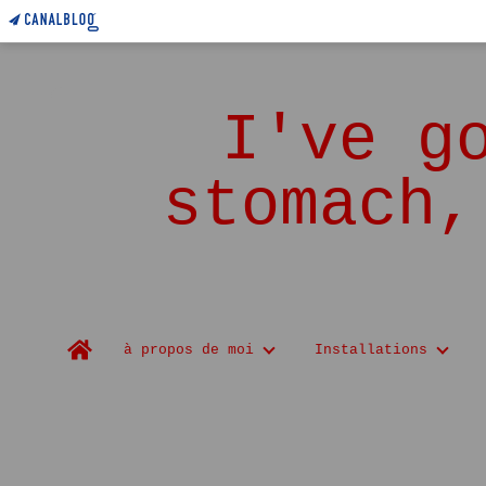
I've g
stomach,
Home
à propos de moi
Installations