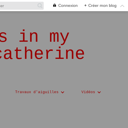
Connexion
+
Créer mon blog
s in my
catherine
Travaux d'aiguilles
Vidéos