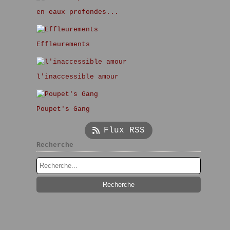
en eaux profondes...
Effleurements
l'inaccessible amour
Poupet's Gang
Flux RSS
Recherche