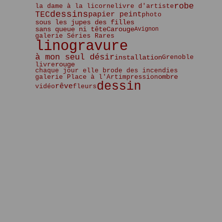
Janvier
Février
Mars
Avril
Mai
Mai
(5)
(2)
(2)
(3)
(3)
(5)
robe
la dame à la licorne
livre d'artiste
Janvier
Février
Mars
Avril
Avril
(6)
(2)
(4)
(4)
(1)
dessins
papier peint
TEC
photo
Janvier
Février
Mars
Mars
(5)
(2)
(3)
(3)
sous les jupes des filles
Janvier
Février
Février
(5)
(2)
(1)
sans queue ni tête
Carouge
Avignon
galerie Séries Rares
Janvier
(4)
linogravure
à mon seul désir
installation
Grenoble
livre
rouge
chaque jour elle brode des incendies
impression
ombre
galerie Place à l'Art
dessin
rêve
vidéo
fleurs