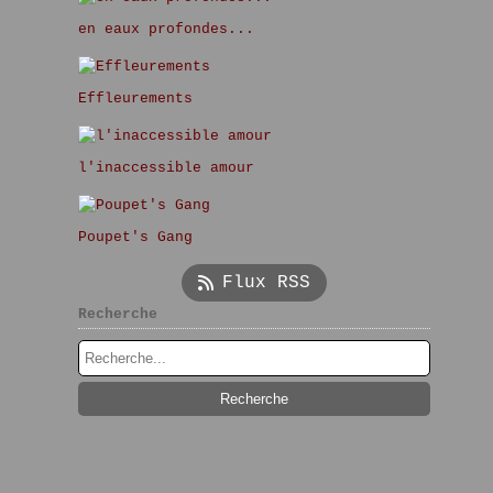
en eaux profondes...
Effleurements
l'inaccessible amour
Poupet's Gang
Flux RSS
Recherche