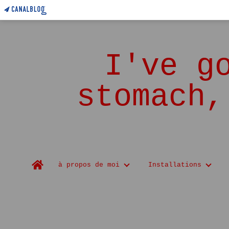
I've g
stomach,
Home
à propos de moi
Installations