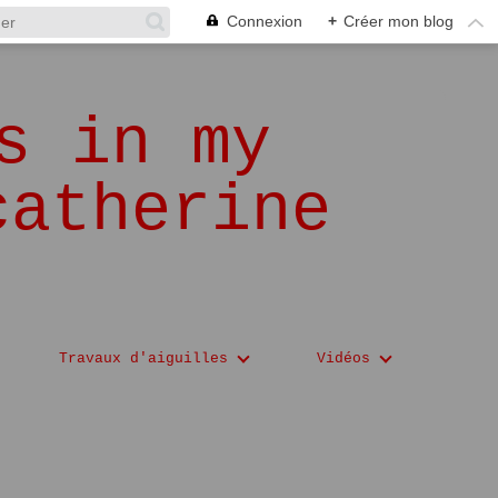
Connexion
+
Créer mon blog
s in my
catherine
Travaux d'aiguilles
Vidéos