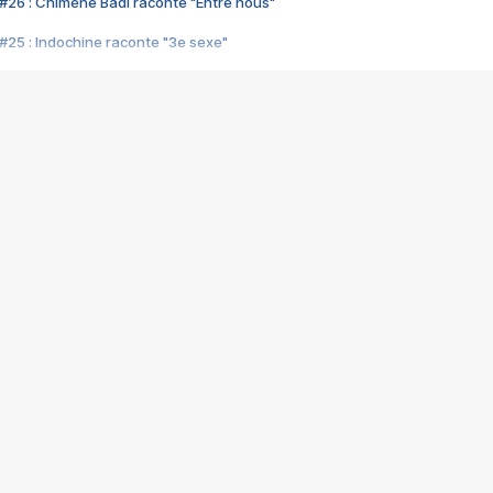
#26 : Chimène Badi raconte "Entre nous"
#25 : Indochine raconte "3e sexe"
#24 : Zaho raconte "C'est chelou"
#23 : Patrick Bruel raconte "Au café des délices"
#22 : Kyo raconte "Le chemin"
#21 : Nolwenn Leroy raconte "Cassé"
#20 : Patrick Hernandez raconte "Born to be alive"
#19 : Lorie raconte "Près de moi"
#18 : Michael Jones raconte "A nos actes manqués" (avec Jean-Jacque
#17 : Khaled raconte "Aïcha"
#16 : Corneille raconte "Parce qu'on vient de loin"
#15 : Indochine raconte "L'aventurier"
14 : Lorie raconte "Sur un air latino"