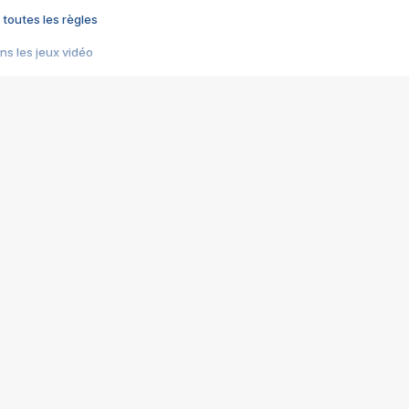
 toutes les règles
s les jeux vidéo
us choquant de Rockstar ? - Le scandale BULLY
e plus moche de Steam
du RÊVE tourne au CAUCHEMAR
pendant 8 heures
it… à tort
umiliés par un jeu vidéo
ire - Final Fantasy 8
ti un empire - Age of Empires
story DOFUS
tard, il crée l'un des pires jeux de tous les temps, MindsEye.