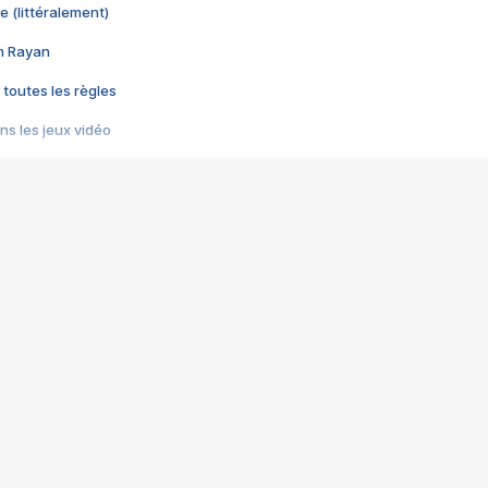
e (littéralement)
im Rayan
 toutes les règles
s les jeux vidéo
us choquant de Rockstar ? - Le scandale BULLY
e plus moche de Steam
du RÊVE tourne au CAUCHEMAR
pendant 8 heures
it… à tort
umiliés par un jeu vidéo
ire - Final Fantasy 8
ti un empire - Age of Empires
story DOFUS