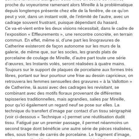
proche du voyeurisme ramenant alors Mireille à la problématique
depuis longtemps présente chez elle de la fenêtre, de ce qu’on
peut y voir, dans un instant volé, de l’intimité de l’autre, avec un
cadrage souvent frustrant, puisque dépendant du hasard.
Ce va-et-vient entre les deux visions nécessitait, dans le cadre de
l’exposition « Effleurements », une rencontre concrète, en terrain
commun. En effet, même si, d’une part les linogravures de
Catherine existeront de façon autonome sur les murs de la
galerie, de même que, sur les socles, les grands plats de
porcelaine de coulage de Mireille, d’autre part toute une série
d’œuvres, les
Instants volés
, seront réalisées à quatre mains.
Toujours sur le support de plaques de porcelaine aux formes très
libres, portant sur leur pourtour une frise au dessin capricieux, on
retrouvera les femmes sensuelles des gravures « à la Vallotton »
de Catherine, là aussi avec des cadrages les revisitant, se
combinant avec des motifs floraux provenant de différentes
tapisseries traditionnelles, mais agrandies, salies par Mireille,
pour qu’ici également un regard neuf se pose sur elles. La
technique du transfert d’image par contact d’un tissu sérigraphié
(voir ci-dessous « Technique ») permet une réutilisation dudit
tissu. Fatigué par un premier passage, il permet néanmoins un
second tirage dont bénéficie une autre série de pièces réalisées,
elles, sous forme de carrés de porcelaine. Le fragment d’image,