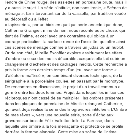
l’encre de Chine rouge, des assiettes en porcelaine brute, mais il
y a aussi le sujet. La série s’intitule, non sans ironie, « Scènes de
ménage ». En intervenant sur de la vaisselle, par tradition vouée
au décoratif ou à l’effet
« tapisserie », par un biais en quelque sorte anecdotique donc,
Catherine Grangier, mine de rien, nous raconte autre chose, qui
tient de l’intime, et ceci avec une contrainte qui oblige à un
cadrage particulier : la surface ronde de l’assiette, qui offre ainsi
ces scènes de ménage comme à travers un judas ou un hublot.
Or de son côté, Mireille Excoffier explore assidument les effets
d’ombre ou ceux des motifs décoratifs auxquels elle fait subir un
changement d’échelle et des cadrages inédits. Cette recherche a
pris la forme ces derniers temps d’un jeu, avec une forme «
d’aléatoire maîtrisé », en combinant diverses techniques, de la
sérigraphie à la porcelaine coulée, en passant par le monotype.
De rencontres en discussions, le projet d’un travail commun a
germé entre les deux femmes. Projet dans lequel les influences
réciproques n’ont cessé de se multiplier : les ombres présentes
dans les plaques de porcelaine de Mireille relançant Catherine,
qui avait déjà réalisé la série des linogravures intitulée « L’Ombre
de mes rêves », vers une nouvelle série, sorte d’écho aux
gravures sur bois de Félix Vallotton telle
La Paresse
, dans
laquelle une ombre à la fois menaçante et protectrice se profile
derrière la femme alanguie. Cette mise en scène de l’intime,