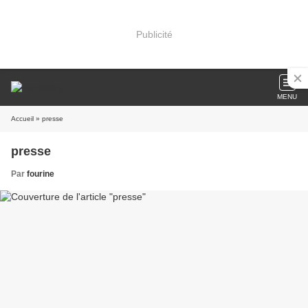
Publicité
MENU
Accueil
» presse
presse
Par
fourine