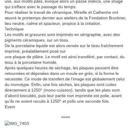
usé, aux motifs pâlis, évoque alors un passé indécis, une image
qui s’efface avec le passage du temps.
Pour réaliser le travail de céramique, Mireille et Catherine ont
œuvré le printemps dernier aux ateliers de la Fondation Bruckner,
lieu neutre, calme et spacieux, propice à la création.
Technique
Les motifs et gravures sont imprimés en sérigraphie, avec des
pigments céramiques, sur un tissu.
De la porcelaine liquide est alors versée sur le tissu fraîchement
imprimé, préalablement posé sur
une plaque de plâtre. Le motif est ainsi transféré, par contact, du
tissu à la porcelaine humide.
Après quelques heures de séchage, les plaques peuvent être
retournées et déposées dans un moule en grès, si la forme le
nécessite. Ce mode de transfert de l’image est globalement celui
du monotype. Enfin, une fois sèches, les plaques sont cuites
directement à 1250° (mono-cuisson), tandis que les plats sont
d’abord biscuités, puis leur partie non imprimée est polie, avant
qu’ils ne soient recuits à 1250° et polis une seconde fois.
Exem
******