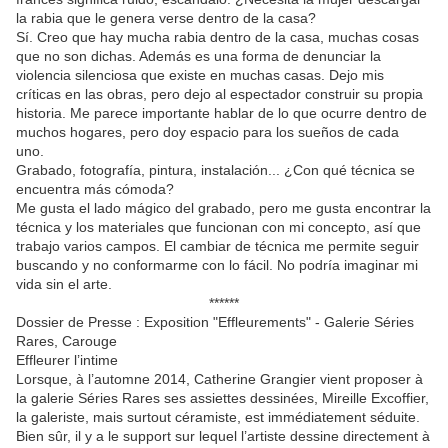
la rabia que le genera verse dentro de la casa?
Sí. Creo que hay mucha rabia dentro de la casa, muchas cosas
que no son dichas. Además es una forma de denunciar la
violencia silenciosa que existe en muchas casas. Dejo mis
críticas en las obras, pero dejo al espectador construir su propia
historia. Me parece importante hablar de lo que ocurre dentro de
muchos hogares, pero doy espacio para los sueños de cada
uno.
Grabado, fotografía, pintura, instalación... ¿Con qué técnica se
encuentra más cómoda?
Me gusta el lado mágico del grabado, pero me gusta encontrar la
técnica y los materiales que funcionan con mi concepto, así que
trabajo varios campos. El cambiar de técnica me permite seguir
buscando y no conformarme con lo fácil. No podría imaginar mi
vida sin el arte.
******
Dossier de Presse : Exposition "Effleurements" - Galerie Séries
Rares, Carouge
Effleurer l’intime
Lorsque, à l’automne 2014, Catherine Grangier vient proposer à
la galerie Séries Rares ses assiettes dessinées, Mireille Excoffier,
la galeriste, mais surtout céramiste, est immédiatement séduite.
Bien sûr, il y a le support sur lequel l’artiste dessine directement à