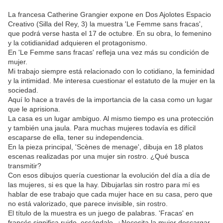
La francesa Catherine Grangier expone en Dos Ajolotes Espacio
Creativo (Silla del Rey, 3) la muestra 'Le Femme sans fracas',
que podrá verse hasta el 17 de octubre. En su obra, lo femenino
y la cotidianidad adquieren el protagonismo.
En 'Le Femme sans fracas' refleja una vez más su condición de
mujer.
Mi trabajo siempre está relacionado con lo cotidiano, la feminidad
y la intimidad. Me interesa cuestionar el estatuto de la mujer en la
sociedad.
Aquí lo hace a través de la importancia de la casa como un lugar
que le aprisiona.
La casa es un lugar ambiguo. Al mismo tiempo es una protección
y también una jaula. Para muchas mujeres todavía es difícil
escaparse de ella, tener su independencia.
En la pieza principal, 'Scènes de menage', dibuja en 18 platos
escenas realizadas por una mujer sin rostro. ¿Qué busca
transmitir?
Con esos dibujos quería cuestionar la evolución del día a día de
las mujeres, si es que la hay. Dibujarlas sin rostro para mí es
hablar de ese trabajo que cada mujer hace en su casa, pero que
no está valorizado, que parece invisible, sin rostro.
El título de la muestra es un juego de palabras. 'Fracas' en
francés significa ruido, escándalo. ¿Necesita la mujer descargar