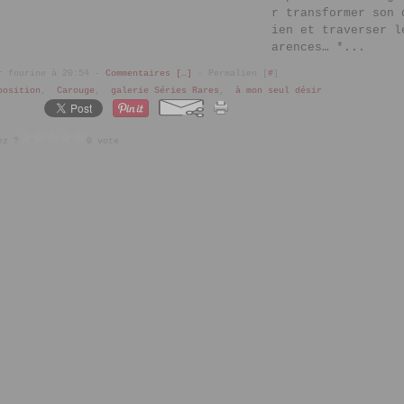
r transformer son 
ien et traverser l
arences… *...
r fourine à 20:54 -
Commentaires [
…
]
- Permalien [
#
]
position
,
Carouge
,
galerie Séries Rares
,
à mon seul désir
ez ?
0 vote