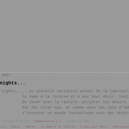
 2017
nights...
...ou nouvelle variation autour de la tapisser
la dame à la licorne et à mon seul désir. Cont
de jouer avec la réalité, projeter ses désirs,
éer des alter ego, et comme dans les jeux d’om
s’inventer un monde fantastique avec des objet
r fourine à 12:25 -
Commentaires [
…
]
- Permalien [
#
]
ssin
,
photo
,
ombres
,
la dame à la licorne
,
à mon seul désir
,
bestiaire