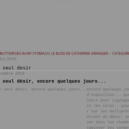
Publicité
T BUTTERFLIES IN MY STOMACH, LE BLOG DE CATHERINE GRANGIER
>
CATEGORI
EUL DESIR
 seul desir
tembre 2018
 seul désir, encore quelques jours...
encore quelques jo
d’exposition... qu
jours pour zigzagu
re les corps , pou
r sur les multiple
ations du désir, p
ver dans les chamb
tapisser ses songe