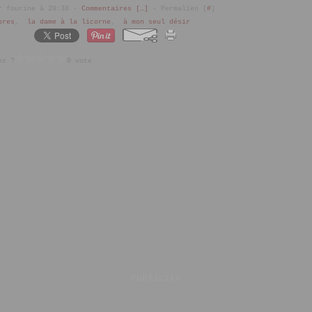
r fourine à 20:38 -
Commentaires [
…
]
- Permalien [
#
]
bres
,
la dame à la licorne
,
à mon seul désir
ez ?
0 vote
Publicité