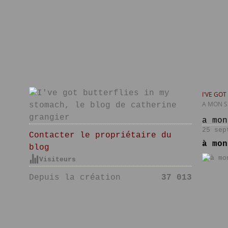
I'VE GO
A MON S
a mon
25 sep
Contacter le propriétaire du
à mon
blog
Visiteurs
Depuis la création
37 013