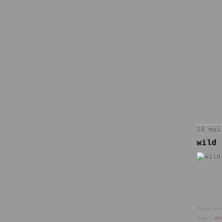
14 mai
wild 
Posté pa
Tags:
de