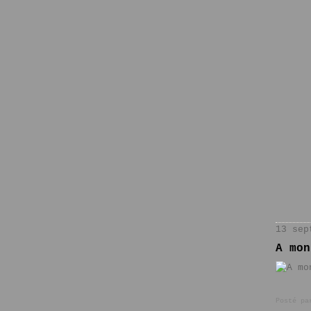
13 sep
A mon
Posté pa