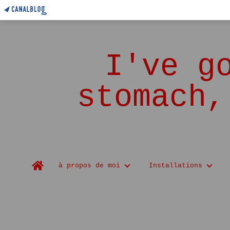
I've g
stomach,
Home
à propos de moi
Installations