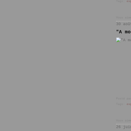
Tags:
ex
Vous aim
30 aoû
"A mo
Posté pa
Tags:
ex
Vous aim
26 jui