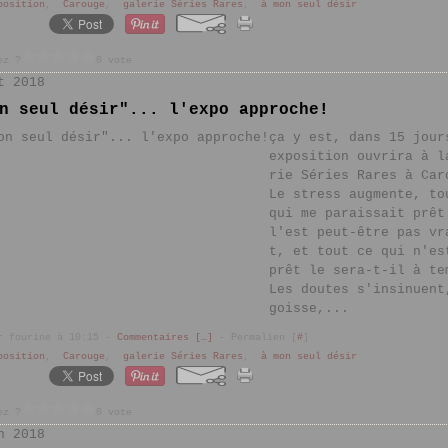
position
,
Carouge
,
galerie Séries Rares
,
à mon seul désir
ez ?
0 vote
t 2018
n seul désir"... l'expo approche!
ça y est, dans 15 jour
exposition ouvrira à l
rie Séries Rares à Car
Le stress augmente, to
qui me paraissait prêt
l'est peut-être pas vr
t, et tout ce qui n'es
prêt le sera-t-il à te
Les doutes s'insinuent
goisse,...
r fourine à 10:15 -
Commentaires [
…
]
- Permalien [
#
]
position
,
Carouge
,
galerie Séries Rares
,
à mon seul désir
ez ?
0 vote
n 2018