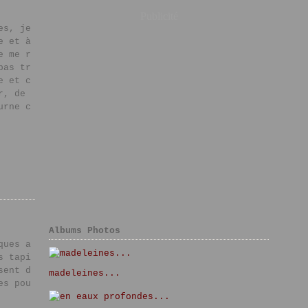
Publicité
es, je
e et à
e me r
pas tr
e et c
r, de
urne c
Albums Photos
ques a
s tapi
sent d
madeleines...
es pou