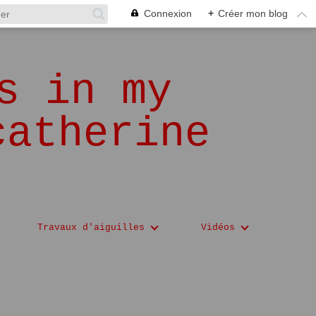
Connexion
+
Créer mon blog
s in my
catherine
Travaux d'aiguilles
Vidéos