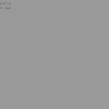
quotid
es app
Publicité