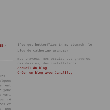
I've got butterflies in my stomach, le
ES
>
blog de catherine grangier
mes travaux, mes essais, des gravures,
des dessins, des installations....
Accueil du blog
Créer un blog avec CanalBlog
urs
elques
er ent
r joue
s vari
our rê
res et
s, pou