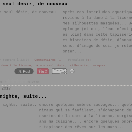
 seul désir, de nouveau...
Après ces interludes aquatiqu
reviens à la dame à la licorn
mes silhouettes masquées... J
eplonge (et oui, l’eau n’est 
ès loin) dans cette tapisseri
es histoires de désir, d’amou
sens, d’image de soi… je reto
onter...
r fourine à 23:04 -
Commentaires [
…
]
- Permalien [
#
]
 dame à la licorne
,
à mon seul désir
,
silhouette
,
masques
ez ?
0 vote
 2017
nights, suite...
encore quelques ombres sauvages... quel
nimaux qui se faufilent, s'échappent de
sseries de la dame à la licorne, surgis
ans ma cuisine.... encore quelques ombr
r tapisser des rêves sur les murs...