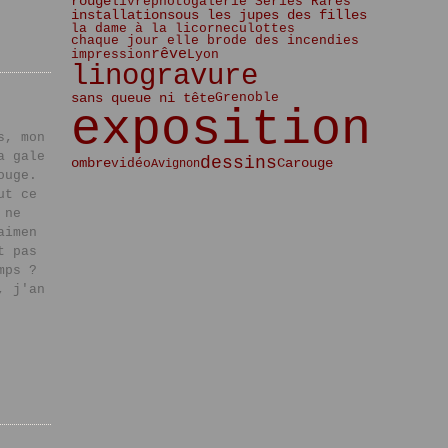
Janvier
Février
Mars
Avril
Mai
Mai
(5)
(2)
(2)
(3)
(3)
(5)
rouge
livre
photo
galerie Séries Rares
sous les jupes des filles
installation
Janvier
Février
Mars
Avril
Avril
(6)
(2)
(4)
(4)
(1)
la dame à la licorne
culottes
Janvier
Février
Mars
Mars
(5)
(2)
(3)
(3)
chaque jour elle brode des incendies
rêve
impression
Lyon
Janvier
Février
Février
(5)
(2)
(1)
linogravure
Janvier
(4)
sans queue ni tête
Grenoble
exposition
s, mon
a gale
dessins
ombre
vidéo
Carouge
Avignon
ouge.
ut ce
 ne
aimen
t pas
mps ?
, j'an