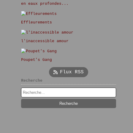
en eaux profondes...
Effleurements
l'inaccessible amour
Poupet's Gang
Flux RSS
Recherche