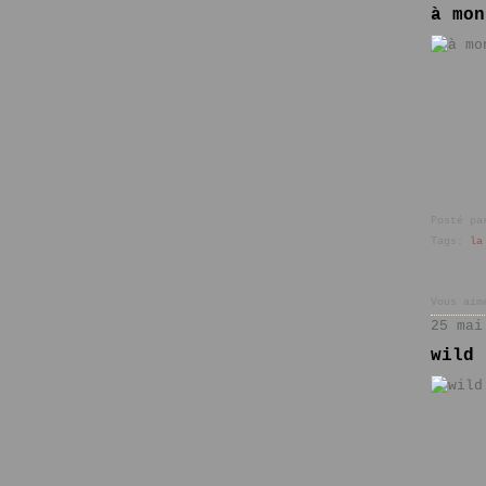
à mon
Posté pa
Tags:
la
Vous aim
25 mai
wild 