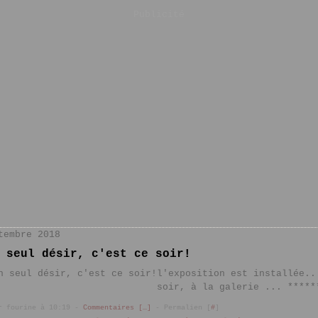
Publicité
tembre 2018
 seul désir, c'est ce soir!
l'exposition est installée..
soir, à la galerie ... *****
r fourine à 10:19 -
Commentaires [
…
]
- Permalien [
#
]