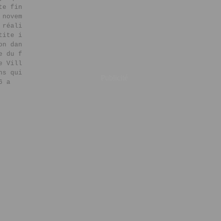
te fin
 novem
 réali
tite i
on dan
e du f
e Vill
ns qui
Publicité
6 a