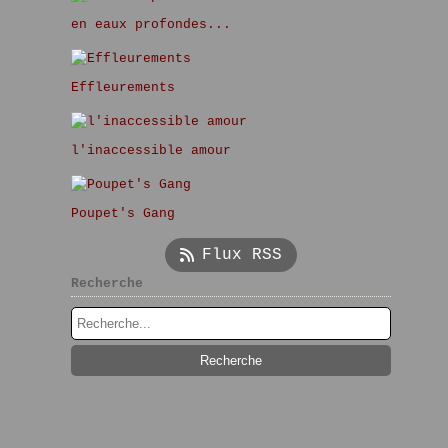
en eaux profondes...
Effleurements
l'inaccessible amour
Poupet's Gang
Flux RSS
Recherche