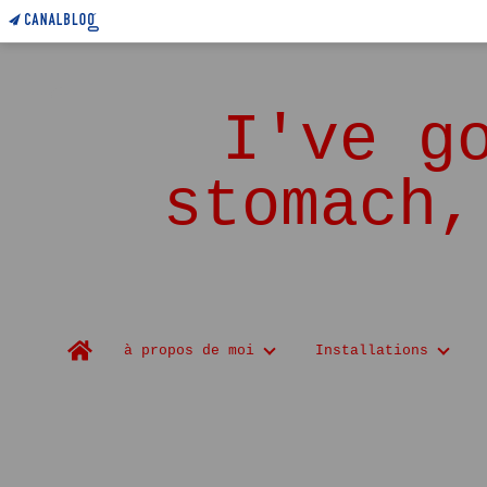
I've g
stomach,
Home
à propos de moi
Installations