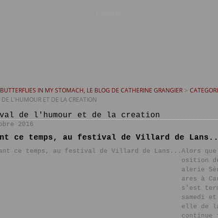
Publicité
T BUTTERFLIES IN MY STOMACH, LE BLOG DE CATHERINE GRANGIER
>
CATEGORI
L DE L'HUMOUR ET DE LA CREATION
val de l'humour et de la creation
obre 2016
nt ce temps, au festival de Villard de Lans.
Alors que
osition d
alerie Sé
ares à Ca
s'est ter
samedi et
elle de l
continue 