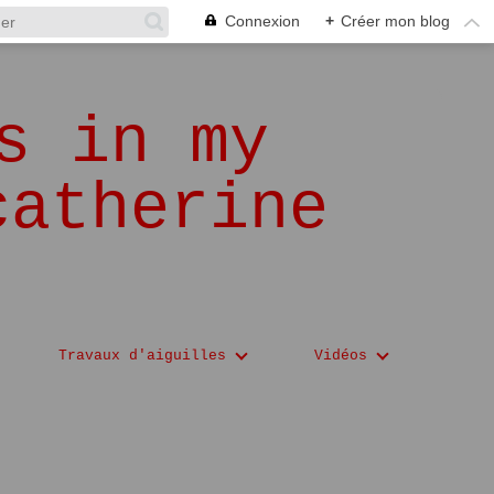
Connexion
+
Créer mon blog
s in my
catherine
Travaux d'aiguilles
Vidéos