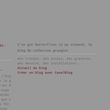
I've got butterflies in my stomach, le
ES
>
blog de catherine grangier
mes travaux, mes essais, des gravures,
des dessins, des installations....
Accueil du blog
..
Créer un blog avec CanalBlog
 l'exp
e la g
ries R
rouge
minée
 que c
a TEC
jusq