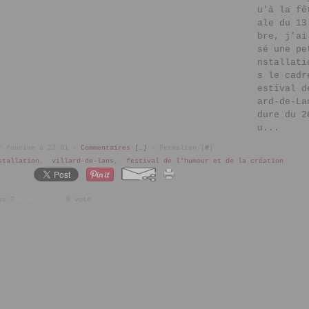
u'à la fê
ale du 13
bre, j'ai
sé une pe
nstallati
s le cadr
estival d
ard-de-La
dure du 2
u...
r fourine à 22:01 -
Commentaires [
…
]
- Permalien [
#
]
stallation
,
villard-de-lans
,
festival de l'humour et de la création
ez ?
0 vote