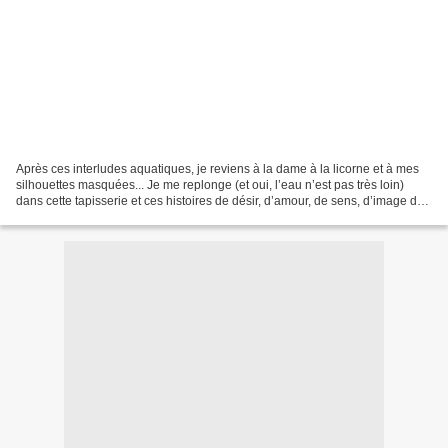
Après ces interludes aquatiques, je reviens à la dame à la licorne et à mes
silhouettes masquées... Je me replonge (et oui, l’eau n’est pas très loin)
dans cette tapisserie et ces histoires de désir, d’amour, de sens, d’image de
soi… je retourne conter...