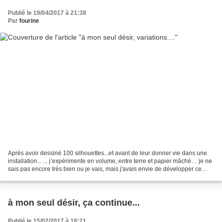
Publié le 19/04/2017 à 21:38
Par
fourine
Après avoir dessiné 100 silhouettes...et avant de leur donner vie dans une
installation... ... j’expérimente en volume, entre terre et papier mâché… je ne
sais pas encore très bien ou je vais, mais j'avais envie de développer ce
thème, de changer de dimension,...
à mon seul désir, ça continue...
Publié le 15/02/2017 à 18:21