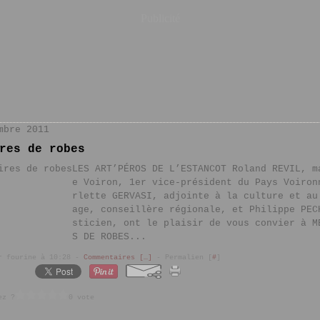
Publicité
mbre 2011
res de robes
LES ART’PÉROS DE L’ESTANCOT Roland REVIL, m
e Voiron, 1er vice-président du Pays Voiron
rlette GERVASI, adjointe à la culture et au
age, conseillère régionale, et Philippe PEC
sticien, ont le plaisir de vous convier à M
S DE ROBES...
r fourine à 10:28 -
Commentaires [
…
]
- Permalien [
#
]
ez ?
0 vote