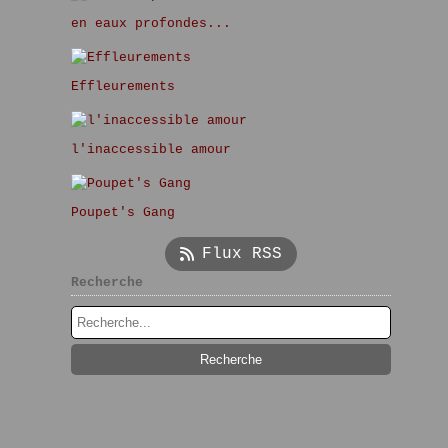
en eaux profondes...
Effleurements
l'inaccessible amour
Poupet's Gang
Flux RSS
Recherche