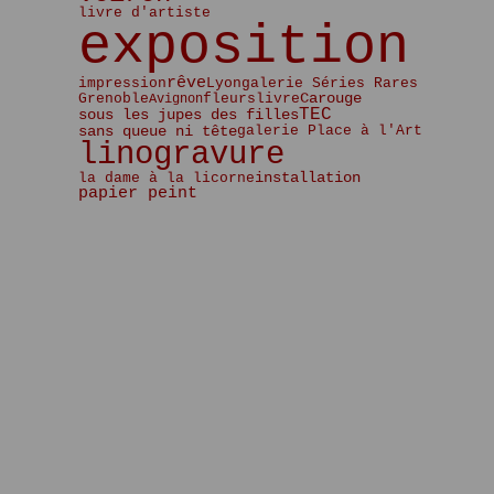
Janvier
Février
Mars
Avril
Mai
Mai
(5)
(2)
(2)
(3)
(3)
(5)
livre d'artiste
Janvier
Février
Mars
Avril
Avril
(6)
(2)
(4)
(4)
(1)
exposition
Janvier
Février
Mars
Mars
(5)
(2)
(3)
(3)
Janvier
Février
Février
(5)
(2)
(1)
rêve
impression
Lyon
galerie Séries Rares
Janvier
(4)
fleurs
livre
Carouge
Grenoble
Avignon
TEC
sous les jupes des filles
sans queue ni tête
galerie Place à l'Art
linogravure
la dame à la licorne
installation
papier peint