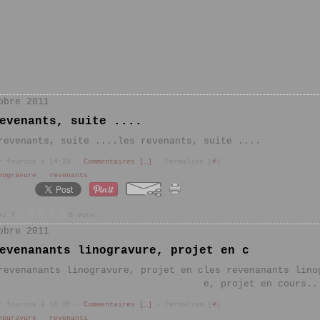
obre 2011
evenants, suite ....
les revenants, suite ....
r fourine à 14:28 -
Commentaires [
…
]
- Permalien [
#
]
nogravure
,
revenants
ez ?
0 vote
obre 2011
evenanants linogravure, projet en c
les revenanants lino
e, projet en cours..
r fourine à 18:39 -
Commentaires [
…
]
- Permalien [
#
]
nogravure
,
revenants