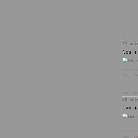
17 oct
les r
Posté pa
Tags:
li
Vous aim
16 oct
les r
Posté pa
Tags:
li