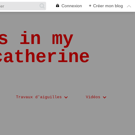
Connexion
+
Créer mon blog
s in my
catherine
Travaux d'aiguilles
Vidéos