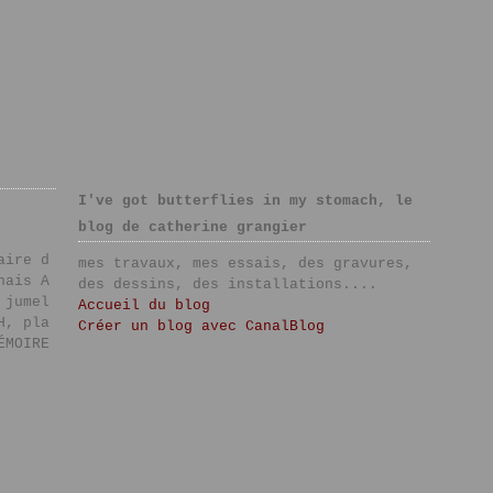
I've got butterflies in my stomach, le
blog de catherine grangier
aire d
mes travaux, mes essais, des gravures,
nais A
des dessins, des installations....
 jumel
Accueil du blog
H, pla
Créer un blog avec CanalBlog
ÉMOIRE