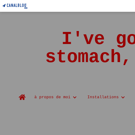
I've g
stomach,
Home
à propos de moi
Installations