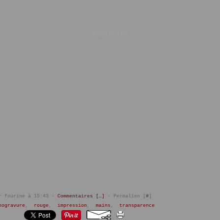
Publicité
r fourine à 15:43 -
Commentaires [
…
]
- Permalien [
#
]
nogravure
,
rouge
,
impression
,
mains
,
transparence