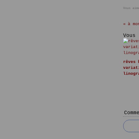
Vous aim
à mo
Vous 
rêves 
variat
linogr
Comm