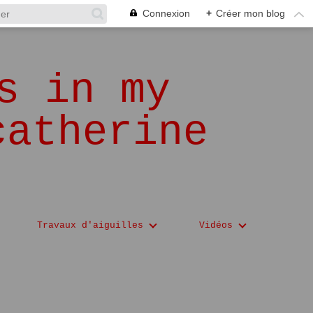
Connexion
+
Créer mon blog
s in my
catherine
Travaux d'aiguilles
Vidéos