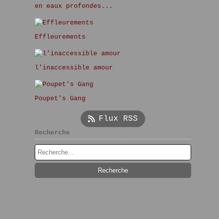
en eaux profondes...
Effleurements
l'inaccessible amour
Poupet's Gang
Flux RSS
Recherche