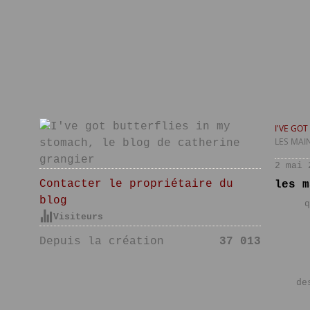
I'VE GO
LES MAI
2 mai 
Contacter le propriétaire du
les m
blog
q
Visiteurs
Depuis la création
37 013
de