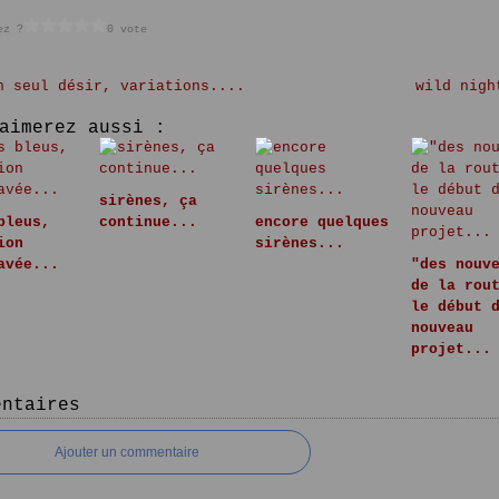
ez ?
0 vote
n seul désir, variations....
wild nigh
aimerez aussi :
sirènes, ça
bleus,
continue...
encore quelques
ion
sirènes...
avée...
"des nouv
de la rou
le début 
nouveau
projet...
entaires
Ajouter un commentaire