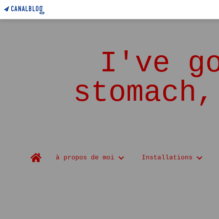
I've g
stomach,
Home
à propos de moi
Installations