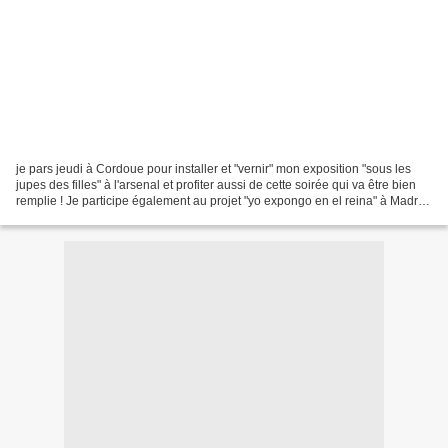
je pars jeudi à Cordoue pour installer et "vernir" mon exposition "sous les
jupes des filles" à l'arsenal et profiter aussi de cette soirée qui va être bien
remplie ! Je participe également au projet "yo expongo en el reina" à Madrid
une action qui aura...