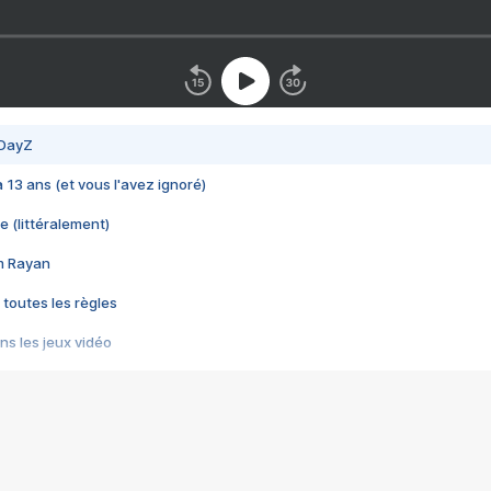
 DayZ
 a 13 ans (et vous l'avez ignoré)
e (littéralement)
im Rayan
 toutes les règles
s les jeux vidéo
us choquant de Rockstar ? - Le scandale BULLY
e plus moche de Steam
du RÊVE tourne au CAUCHEMAR