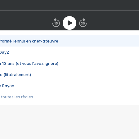
nsformé l’ennui en chef-d’œuvre
 DayZ
 a 13 ans (et vous l'avez ignoré)
e (littéralement)
im Rayan
 toutes les règles
s les jeux vidéo
us choquant de Rockstar ? - Le scandale BULLY
e plus moche de Steam